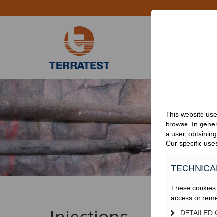
ACCUEIL
PRO
This website use
browse. In gener
a user, obtainin
Our specific use
TECHNICA
These cookies a
access or reme
Injections
DETAILED