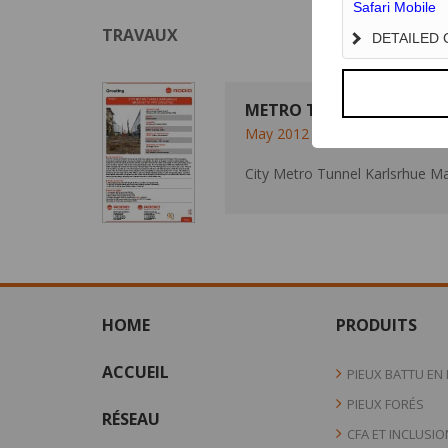
Safari Mobile
TRAVAUX
DETAILED
METRO TUNNEL KARLSRU
May 2012 - July 2014
City Metro Tunnel Karlsrhue Ma
HOME
PRODUITS
ACCUEIL
PIEUX BATTU EN
PIEUX FORÉS
RÉSEAU
CFA ET INCLUSIO