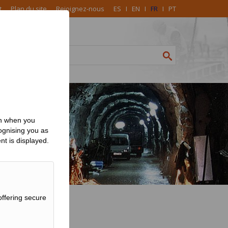
t
Plan du site
Rejoignez-nous
ES
I
EN
I
FR
I
PT
on when you
ognising you as
nt is displayed.
offering secure