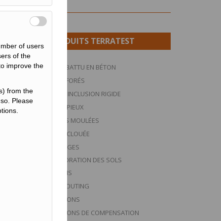
PRODUITS TERRATEST
number of users
ers of the
 to improve the
PIEUX BATTU EN BÉTON
PIEUX FORÉS
s) from the
CFA ET INCLUSION RIGIDE
 so. Please
MICROPIEUX
tions.
PAROIS MOULÉES
PAROI CLOUÉE
ANCRAGES
AMÉLIORATION DES SOLS
BUTONS
JET GROUTING
INJECTIONS
INJECTIONS DE COMPENSATION