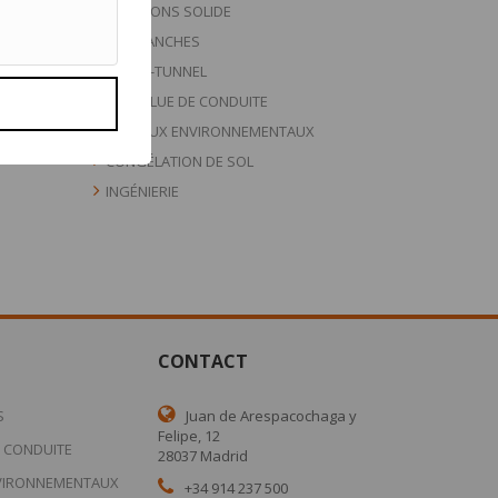
INJECTIONS SOLIDE
PALPLANCHES
MICRO-TUNNEL
PARAPLUE DE CONDUITE
TRAVAUX ENVIRONNEMENTAUX
CONGÉLATION DE SOL
INGÉNIERIE
CONTACT
S
Juan de Arespacochaga y
Felipe, 12
 CONDUITE
28037 Madrid
VIRONNEMENTAUX
+34 914 237 500