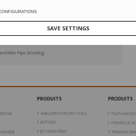
 CONFIGURATIONS
SAVE SETTINGS
HE
EN SAVOIR PLUS
nchette Pipe Grouting.
PRODUITS
PRODUITS
AMÉLIORATION DES SOLS
 BÉTON
PALPLANCHE
BUTONS
PARAPLUE DE
JET GROUTING
N RIGIDE
TRAVAUX EN