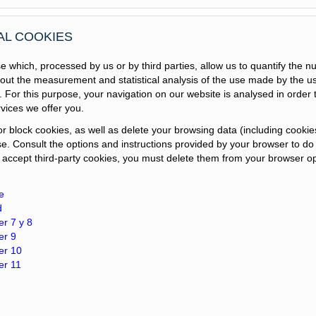
AL COOKIES
 which, processed by us or by third parties, allow us to quantify the 
 out the measurement and statistical analysis of the use made by the us
. For this purpose, your navigation on our website is analysed in order
vices we offer you.
chniques classiques pour l' imperméabilisation de barrages, a
ntes qui impliquent une haute spécialisation des équipements
r block cookies, as well as delete your browsing data (including cookie
énommées injections de consolidation, de compactage et de
e. Consult the options and instructions provided by your browser to do
u accept third-party cookies, you must delete them from your browser op
d'oeuvres, entre lesquelles y resultent:
e
d
er 7 y 8
s de fondations superficielles et d'autres infrastructures
er 9
er 10
er 11
icielles