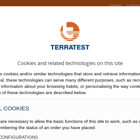
Home
Contac
DUITS
RÉSEAU
NOUVELLES
TRAVAUX
DOWNLOADS
Cookies and related technologies on this site
INJECTIONS
s cookies and/or similar technologies that store and retrieve informati
al, these technologies can serve many different purposes, such as rec
g information about your browsing habits, or personalising the way conte
s of these technologies are described below.
L COOKIES
re necessary to allow the basic functions of this site to work, such as 
mbering the status of an order you have placed.
 CONFIGURATIONS